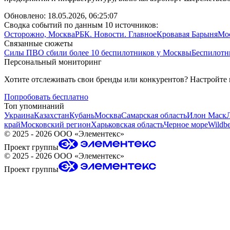
Обновлено:
18.05.2026, 06:25:07
Сводка событий по данным 10 источников:
Осторожно, Москва
РБК. Новости. Главное
Кровавая Барыня
Мос
Связанные сюжеты
Силы ПВО сбили более 10 беспилотников у Москвы
Беспилотн
Персональный мониторинг
Хотите отслеживать свои бренды или конкурентов? Настройте
Попробовать бесплатно
Топ упоминаний
Украина
Казахстан
Кубань
Москва
Самарская область
Илон Маск
край
Московский регион
Харьковская область
Черное море
Wildbe
©
2025 - 2026
ООО «Элементекс»
Проект группы
©
2025 - 2026
ООО «Элементекс»
Проект группы