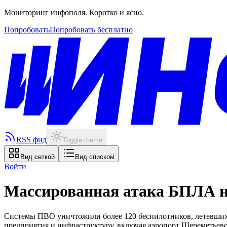
Мониторинг инфополя. Коротко и ясно.
Попробовать
Попробовать бесплатно
RSS фид
Toggle theme
Вид сеткой
Вид списком
Войти
Массированная атака БПЛА 
Системы ПВО уничтожили более 120 беспилотников, летевших н
предприятия и инфраструктуру, включая аэропорт Шереметьево