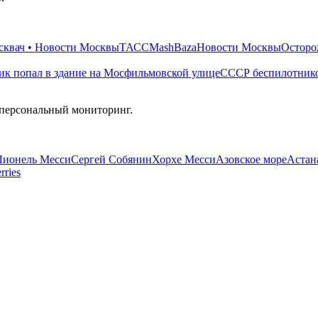
квач • Новости Москвы
ТАСС
Mash
Baza
Новости Москвы
Осторо
ик попал в здание на Мосфильмовской улице
СССР беспилотнико
 персональный мониторинг.
Лионель Месси
Сергей Собянин
Хорхе Месси
Азовское море
Астан
rries