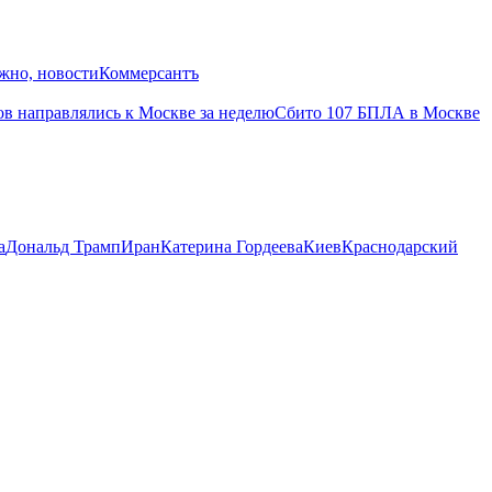
жно, новости
Коммерсантъ
в направлялись к Москве за неделю
Сбито 107 БПЛА в Москве
а
Дональд Трамп
Иран
Катерина Гордеева
Киев
Краснодарский