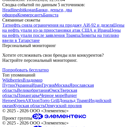
Сводка событий по данным 5 источников:
Headlines
bitkogan
Банки, деньги, два
офшора
Коммерсантъ
Банкста
Связанные сюжеты
Татнефть сняла ограничения на продажу АИ-92 и дизеля
Цены
на нефть упали из-за приостановки атак США и Ирана
Цены
на нефть упали после заявления Трампа
Лимиты на топливо
ввели в Татарстане
Персональный мониторинг
Хотите отслеживать свои бренды или конкурентов?
Настройте персональный мониторинг.
Попробовать бесплатно
Топ упоминаний
Wildberries
Владимир
Путин
Украина
Иран
Грузия
Москва
Ярославская
область
Великобритания
Омск
Тверская
область
Приангарье
Черное море
Burger
Heroes
OpenAI
Ozon
Torro Grill
Дональд Трамп
Индийский
океан
Курская область
Ормузский пролив
©
2025 - 2026
ООО «Элементекс»
Проект группы
©
2025 - 2026
ООО «Элементекс»