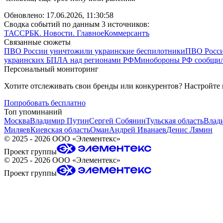
Обновлено:
17.06.2026, 11:30:58
Сводка событий по данным 3 источников:
ТАСС
РБК. Новости. Главное
Коммерсантъ
Связанные сюжеты
ПВО России уничтожили украинские беспилотники
ПВО Росси
украинских БПЛА над регионами РФ
Минобороны РФ сообщил
Персональный мониторинг
Хотите отслеживать свои бренды или конкурентов? Настройте
Попробовать бесплатно
Топ упоминаний
Москва
Владимир Путин
Сергей Собянин
Тульская область
Влад
Миляев
Киевская область
Оман
Андрей Иванаев
Денис Лямин
©
2025 - 2026
ООО «Элементекс»
Проект группы
©
2025 - 2026
ООО «Элементекс»
Проект группы