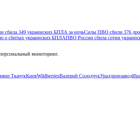
и сбила 349 украинских БПЛА за ночь
Силы ПВО сбили 376 дрон
о о сбитых украинских БПЛА
ПВО России сбила сотни украин
 персональный мониторинг.
имир Ткачук
Киев
Wildberries
Валерий Солодчук
Уралдронзавод
Ир