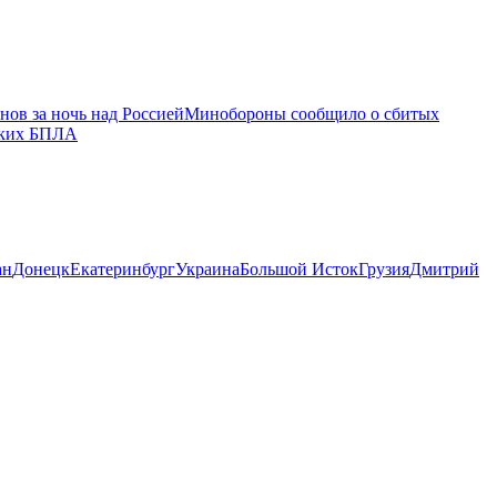
ов за ночь над Россией
Минобороны сообщило о сбитых
ских БПЛА
ан
Донецк
Екатеринбург
Украина
Большой Исток
Грузия
Дмитрий