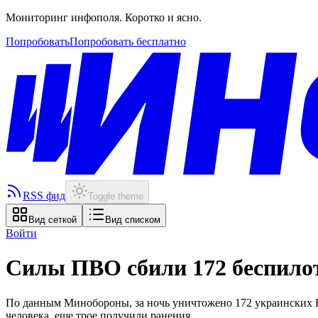
Мониторинг инфополя. Коротко и ясно.
Попробовать
Попробовать бесплатно
RSS фид
Toggle theme
Вид сеткой
Вид списком
Войти
Силы ПВО сбили 172 беспило
По данным Минобороны, за ночь уничтожено 172 украинских Б
человека, еще трое получили ранения.