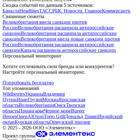
Сводка событий по данным 5 источников:
Банкста
Headlines
ТАСС
РБК. Новости. Главное
Коммерсантъ
Связанные сюжеты
Великобритания ввела санкции против
России
Великобритания расширила антироссийские
санкции
Великобритания расширила антироссийские
санкции
Великобритания ввела новые санкции против
России
Великобритания расширила антироссийские
санкции
Канада расширила антироссийские санкции
Персональный мониторинг
Хотите отслеживать свои бренды или конкурентов?
Настройте персональный мониторинг.
Попробовать бесплатно
Топ упоминаний
Wildberries
Украина
Владимир
Путин
Иран
Грузия
Москва
Ярославская
область
Великобритания
Омск
Тверская
область
Приангарье
Черное море
Burger
Heroes
OpenAI
Ozon
Torro Grill
Дональд Трамп
Индийский
океан
Курская область
Ормузский пролив
©
2025 - 2026
ООО «Элементекс»
Проект группы