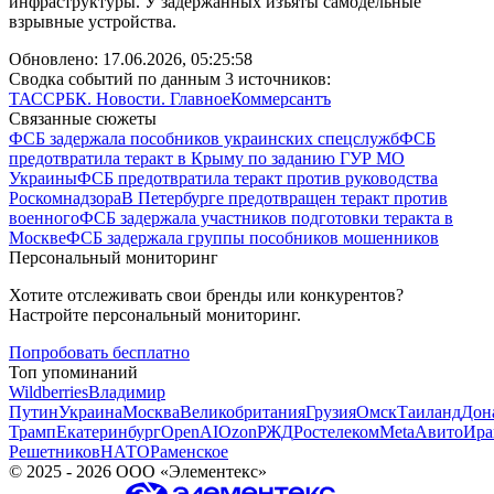
инфраструктуры. У задержанных изъяты самодельные
взрывные устройства.
Обновлено:
17.06.2026, 05:25:58
Сводка событий по данным 3 источников:
ТАСС
РБК. Новости. Главное
Коммерсантъ
Связанные сюжеты
ФСБ задержала пособников украинских спецслужб
ФСБ
предотвратила теракт в Крыму по заданию ГУР МО
Украины
ФСБ предотвратила теракт против руководства
Роскомнадзора
В Петербурге предотвращен теракт против
военного
ФСБ задержала участников подготовки теракта в
Москве
ФСБ задержала группы пособников мошенников
Персональный мониторинг
Хотите отслеживать свои бренды или конкурентов?
Настройте персональный мониторинг.
Попробовать бесплатно
Топ упоминаний
Wildberries
Владимир
Путин
Украина
Москва
Великобритания
Грузия
Омск
Таиланд
Дон
Трамп
Екатеринбург
OpenAI
Ozon
РЖД
Ростелеком
Meta
Авито
Ира
Решетников
НАТО
Раменское
©
2025 - 2026
ООО «Элементекс»