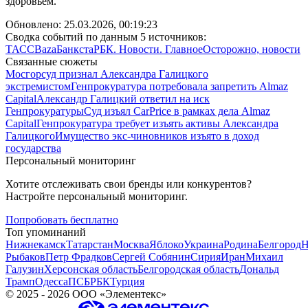
здоровьем.
Обновлено:
25.03.2026, 00:19:23
Сводка событий по данным 5 источников:
ТАСС
Baza
Банкста
РБК. Новости. Главное
Осторожно, новости
Связанные сюжеты
Мосгорсуд признал Александра Галицкого
экстремистом
Генпрокуратура потребовала запретить Almaz
Capital
Александр Галицкий ответил на иск
Генпрокуратуры
Суд изъял CarPrice в рамках дела Almaz
Capital
Генпрокуратура требует изъять активы Александра
Галицкого
Имущество экс-чиновников изъято в доход
государства
Персональный мониторинг
Хотите отслеживать свои бренды или конкурентов?
Настройте персональный мониторинг.
Попробовать бесплатно
Топ упоминаний
Нижнекамск
Татарстан
Москва
Яблоко
Украина
Родина
Белгород
Н
Рыбаков
Петр Фрадков
Сергей Собянин
Сирия
Иран
Михаил
Галузин
Херсонская область
Белгородская область
Дональд
Трамп
Одесса
ПСБ
РБК
Турция
©
2025 - 2026
ООО «Элементекс»