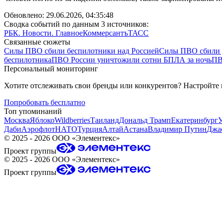
Обновлено:
29.06.2026, 04:35:48
Сводка событий по данным 3 источников:
РБК. Новости. Главное
Коммерсантъ
ТАСС
Связанные сюжеты
Силы ПВО сбили беспилотники над Россией
Силы ПВО сбили 
беспилотника
ПВО России уничтожили сотни БПЛА за ночь
ПВ
Персональный мониторинг
Хотите отслеживать свои бренды или конкурентов? Настройте
Попробовать бесплатно
Топ упоминаний
Москва
Яблоко
Wildberries
Таиланд
Дональд Трамп
Екатеринбург
Даби
Аэрофлот
НАТО
Турция
Алтай
Астана
Владимир Путин
Джа
©
2025 - 2026
ООО «Элементекс»
Проект группы
©
2025 - 2026
ООО «Элементекс»
Проект группы