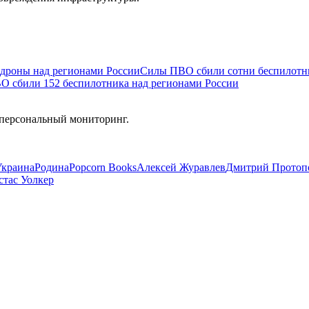
дроны над регионами России
Силы ПВО сбили сотни беспилотни
О сбили 152 беспилотника над регионами России
 персональный мониторинг.
Украина
Родина
Popcorn Books
Алексей Журавлев
Дмитрий Протоп
стас Уолкер