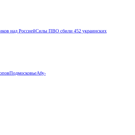
ков над Россией
Силы ПВО сбили 452 украинских
опов
Подмосковье
Абу-