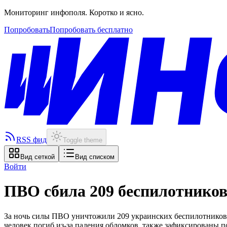
Мониторинг инфополя. Коротко и ясно.
Попробовать
Попробовать бесплатно
RSS фид
Toggle theme
Вид сеткой
Вид списком
Войти
ПВО сбила 209 беспилотников
За ночь силы ПВО уничтожили 209 украинских беспилотников 
человек погиб из-за падения обломков, также зафиксированы 