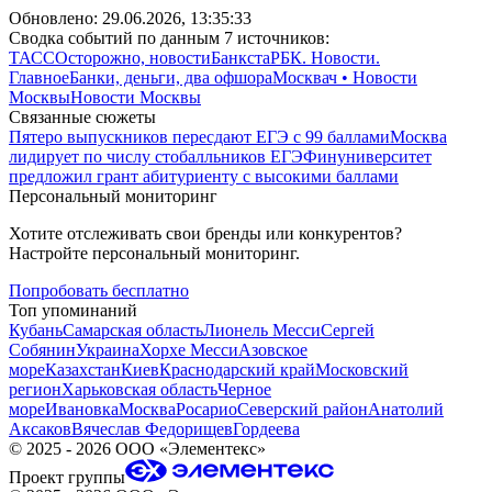
Обновлено:
29.06.2026, 13:35:33
Сводка событий по данным 7 источников:
ТАСС
Осторожно, новости
Банкста
РБК. Новости.
Главное
Банки, деньги, два офшора
Москвач • Новости
Москвы
Новости Москвы
Связанные сюжеты
Пятеро выпускников пересдают ЕГЭ с 99 баллами
Москва
лидирует по числу стобалльников ЕГЭ
Финуниверситет
предложил грант абитуриенту с высокими баллами
Персональный мониторинг
Хотите отслеживать свои бренды или конкурентов?
Настройте персональный мониторинг.
Попробовать бесплатно
Топ упоминаний
Кубань
Самарская область
Лионель Месси
Сергей
Собянин
Украина
Хорхе Месси
Азовское
море
Казахстан
Киев
Краснодарский край
Московский
регион
Харьковская область
Черное
море
Ивановка
Москва
Росарио
Северский район
Анатолий
Аксаков
Вячеслав Федорищев
Гордеева
©
2025 - 2026
ООО «Элементекс»
Проект группы