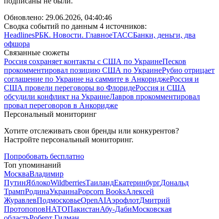
подписаны не были.
Обновлено:
29.06.2026, 04:40:46
Сводка событий по данным 4 источников:
Headlines
РБК. Новости. Главное
ТАСС
Банки, деньги, два
офшора
Связанные сюжеты
Россия сохраняет контакты с США по Украине
Песков
прокомментировал позицию США по Украине
Рубио отрицает
соглашение по Украине на саммите в Анкоридже
Россия и
США провели переговоры во Флориде
Россия и США
обсудили конфликт на Украине
Лавров прокомментировал
провал переговоров в Анкоридже
Персональный мониторинг
Хотите отслеживать свои бренды или конкурентов?
Настройте персональный мониторинг.
Попробовать бесплатно
Топ упоминаний
Москва
Владимир
Путин
Яблоко
Wildberries
Таиланд
Екатеринбург
Дональд
Трамп
Родина
Украина
Popcorn Books
Алексей
Журавлев
Подмосковье
OpenAI
Аэрофлот
Дмитрий
Протопопов
НАТО
Пакистан
Абу-Даби
Московская
область
Роберт Гилман