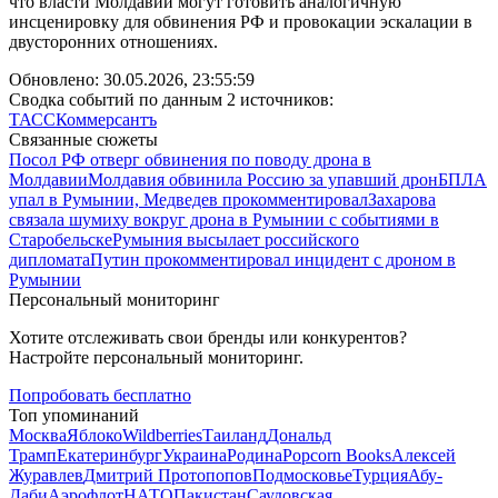
что власти Молдавии могут готовить аналогичную
инсценировку для обвинения РФ и провокации эскалации в
двусторонних отношениях.
Обновлено:
30.05.2026, 23:55:59
Сводка событий по данным 2 источников:
ТАСС
Коммерсантъ
Связанные сюжеты
Посол РФ отверг обвинения по поводу дрона в
Молдавии
Молдавия обвинила Россию за упавший дрон
БПЛА
упал в Румынии, Медведев прокомментировал
Захарова
связала шумиху вокруг дрона в Румынии с событиями в
Старобельске
Румыния высылает российского
дипломата
Путин прокомментировал инцидент с дроном в
Румынии
Персональный мониторинг
Хотите отслеживать свои бренды или конкурентов?
Настройте персональный мониторинг.
Попробовать бесплатно
Топ упоминаний
Москва
Яблоко
Wildberries
Таиланд
Дональд
Трамп
Екатеринбург
Украина
Родина
Popcorn Books
Алексей
Журавлев
Дмитрий Протопопов
Подмосковье
Турция
Абу-
Даби
Аэрофлот
НАТО
Пакистан
Саудовская