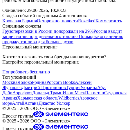
рейсов. В Московском регионе ситуация пока стабильна.
Обновлено:
29.06.2026, 10:20:23
Сводка событий по данным 4 источников:
Кровавая Барыня
Осторожно, новости
Rozetked
Коммерсантъ
Связанные сюжеты
Грузоперевозки в России подорожали на 29%
Россия вводит
запрет на экспорт дизельного топлива
Приморье ограничило
продажу топлива для большегрузов
Персональный мониторинг
Хотите отслеживать свои бренды или конкурентов?
Настройте персональный мониторинг.
Попробовать бесплатно
Топ упоминаний
Москва
Яблоко
Родина
Popcorn Books
Алексей
Журавлев
Дмитрий Протопопов
Турция
Украина
Абу-
Даби
Аэрофлот
Дональд Трамп
Илон Маск
Пакистан
Саудовская
Аравия
Харьковская область
Wildberries
Азовское
море
Алтай
Астана
Джастас Уолкер
©
2025 - 2026
ООО «Элементекс»
Проект группы
©
2025 - 2026
ООО «Элементекс»
Проект группы