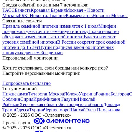
Сводка событий по данным 7 источников:
ТАСС
Банкста
Кровавая Барыня
Москвач • Новости
Москвы
РБК. Новости. Главное
Коммерсантъ
Новости Москвы
Связанные сюжеты
Правила семейной ипотеки изменятся с 1 июля
Минфин
предложил ужесточить семейную ипотеку
Правительство
обсуждает изменения льготной ипотеки
Власти изменят
условия семейной ипотеки
В России сократят срок семейной
ипотеки до 15 лет
Путин подписал закон об ипотечных
каникулах для семей с детьми
Персональный мониторинг
Хотите отслеживать свои бренды или конкурентов?
Настройте персональный мониторинг.
Попробовать бесплатно
Топ упоминаний
Нижнекамск
Татарстан
Москва
Яблоко
Украина
Родина
Белгород
С
Собянин
Сирия
Иран
Михаил Галузин
Николай
Рыбаков
Херсонская область
Белгородская область
Дональд
Трамп
Одесса
Турция
Черное море
Шанхай
Элла Памфилова
©
2025 - 2026
ООО «Элементекс»
Проект группы
©
2025 - 2026
ООО «Элементекс»