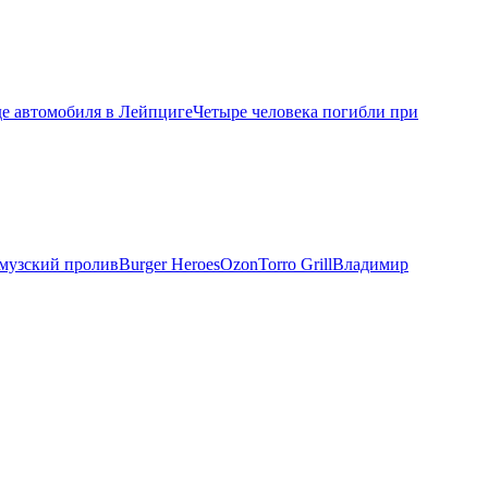
де автомобиля в Лейпциге
Четыре человека погибли при
музский пролив
Burger Heroes
Ozon
Torro Grill
Владимир