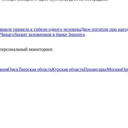
зраиле привела к гибели одного человека
Двое погибли при наез
 Чикаго
Захват заложников в банке Зинцига
 персональный мониторинг.
ания
Омск
Тверская область
Курская область
Приангарье
Москва
Ор