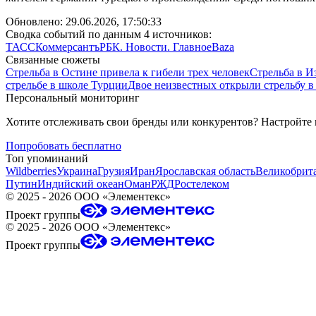
Обновлено:
29.06.2026, 17:50:33
Сводка событий по данным 4 источников:
ТАСС
Коммерсантъ
РБК. Новости. Главное
Baza
Связанные сюжеты
Стрельба в Остине привела к гибели трех человек
Стрельба в И
стрельбе в школе Турции
Двое неизвестных открыли стрельбу в
Персональный мониторинг
Хотите отслеживать свои бренды или конкурентов? Настройте
Попробовать бесплатно
Топ упоминаний
Wildberries
Украина
Грузия
Иран
Ярославская область
Великобрит
Путин
Индийский океан
Оман
РЖД
Ростелеком
©
2025 - 2026
ООО «Элементекс»
Проект группы
©
2025 - 2026
ООО «Элементекс»
Проект группы