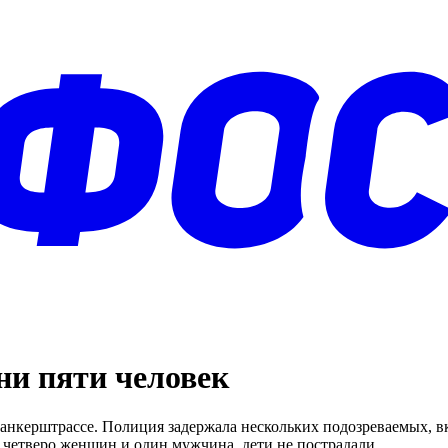
ни пяти человек
Данкерштрассе. Полиция задержала нескольких подозреваемых, в
четверо женщин и один мужчина, дети не пострадали.