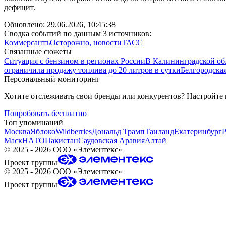
дефицит.
Обновлено:
29.06.2026, 10:45:38
Сводка событий по данным 3 источников:
Коммерсантъ
Осторожно, новости
ТАСС
Связанные сюжеты
Ситуация с бензином в регионах России
В Калининградской об
ограничила продажу топлива до 20 литров в сутки
Белгородска
Персональный мониторинг
Хотите отслеживать свои бренды или конкурентов? Настройте
Попробовать бесплатно
Топ упоминаний
Москва
Яблоко
Wildberries
Дональд Трамп
Таиланд
Екатеринбург
Маск
НАТО
Пакистан
Саудовская Аравия
Алтай
©
2025 - 2026
ООО «Элементекс»
Проект группы
©
2025 - 2026
ООО «Элементекс»
Проект группы