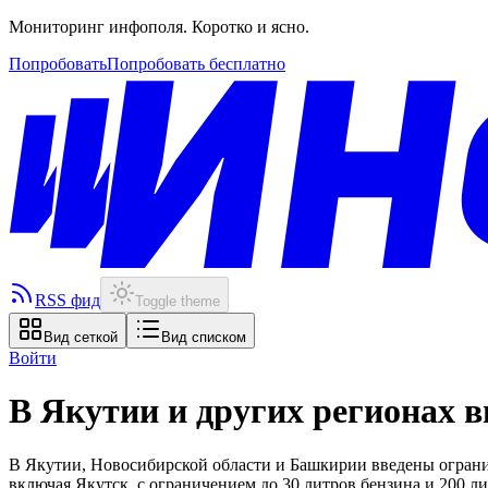
Мониторинг инфополя. Коротко и ясно.
Попробовать
Попробовать бесплатно
RSS фид
Toggle theme
Вид сеткой
Вид списком
Войти
В Якутии и других регионах 
В Якутии, Новосибирской области и Башкирии введены ограни
включая Якутск, с ограничением до 30 литров бензина и 200 л