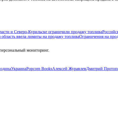
ласти и Северо-Курильске ограничили продажу топлива
Российс
я область ввела лимиты на продажу топлива
Ограничения на прод
 персональный мониторинг.
Родина
Украина
Popcorn Books
Алексей Журавлев
Дмитрий Протоп