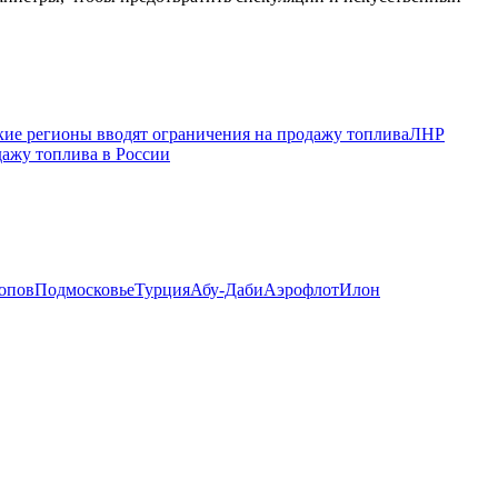
кие регионы вводят ограничения на продажу топлива
ЛНР
ажу топлива в России
опов
Подмосковье
Турция
Абу-Даби
Аэрофлот
Илон