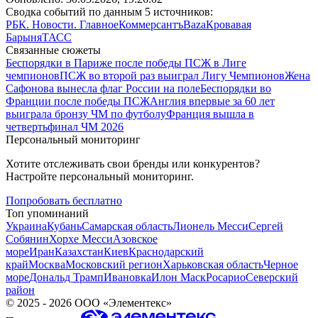
Сводка событий по данным 5 источников:
РБК. Новости. Главное
Коммерсантъ
Baza
Кровавая
Барыня
ТАСС
Связанные сюжеты
Беспорядки в Париже после победы ПСЖ в Лиге
чемпионов
ПСЖ во второй раз выиграл Лигу Чемпионов
Жена
Сафонова вынесла флаг России на поле
Беспорядки во
Франции после победы ПСЖ
Англия впервые за 60 лет
выиграла бронзу ЧМ по футболу
Франция вышла в
четвертьфинал ЧМ 2026
Персональный мониторинг
Хотите отслеживать свои бренды или конкурентов?
Настройте персональный мониторинг.
Попробовать бесплатно
Топ упоминаний
Украина
Кубань
Самарская область
Лионель Месси
Сергей
Собянин
Хорхе Месси
Азовское
море
Иран
Казахстан
Киев
Краснодарский
край
Москва
Московский регион
Харьковская область
Черное
море
Дональд Трамп
Ивановка
Илон Маск
Росарио
Северский
район
©
2025 - 2026
ООО «Элементекс»