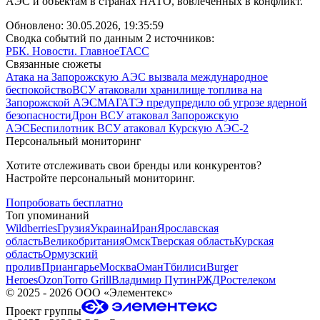
АЭС и объектам в странах НАТО, вовлеченных в конфликт.
Обновлено:
30.05.2026, 19:35:59
Сводка событий по данным 2 источников:
РБК. Новости. Главное
ТАСС
Связанные сюжеты
Атака на Запорожскую АЭС вызвала международное
беспокойство
ВСУ атаковали хранилище топлива на
Запорожской АЭС
МАГАТЭ предупредило об угрозе ядерной
безопасности
Дрон ВСУ атаковал Запорожскую
АЭС
Беспилотник ВСУ атаковал Курскую АЭС-2
Персональный мониторинг
Хотите отслеживать свои бренды или конкурентов?
Настройте персональный мониторинг.
Попробовать бесплатно
Топ упоминаний
Wildberries
Грузия
Украина
Иран
Ярославская
область
Великобритания
Омск
Тверская область
Курская
область
Ормузский
пролив
Приангарье
Москва
Оман
Тбилиси
Burger
Heroes
Ozon
Torro Grill
Владимир Путин
РЖД
Ростелеком
©
2025 - 2026
ООО «Элементекс»
Проект группы