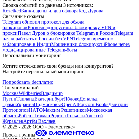
Сводка событий по данным 3 источников:
Rozetked
Банки, деньги, два офшора
Код Дурова
Связанные сюжеты
Telegram обновил протокол для обхода
блокировок
Роскомнадзор усилил блокировку VPN и
прокси
Павел Дуров о блокировке Telegram в России
Telegram
начал работать в России без VPN
Telegram временно
заблокирован в Индии
Мошенники блокируют iPhone через
модифицированные Telegram-боты
Персональный мониторинг
Хотите отслеживать свои бренды или конкурентов?
Настройте персональный мониторинг.
Попробовать бесплатно
Топ упоминаний
Москва
Wildberries
Владимир
Путин
Таиланд
Екатеринбург
Яблоко
Дональд
Трамп
Украина
Подмосковье
OpenAI
Popcorn Books
Дмитрий
Протопопов
НАТО
Максим Решетников
Московская
область
Роберт Гилман
Родина
Тольятти
Алексей
Журавлев
Артём Вахляев
©
2025 - 2026
ООО «Элементекс»
Проект группы