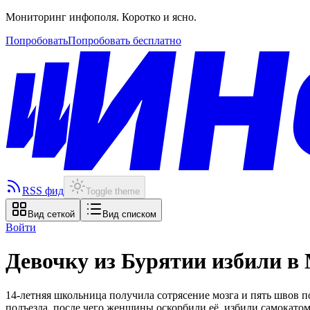
Мониторинг инфополя. Коротко и ясно.
Попробовать
Попробовать бесплатно
RSS фид
Toggle theme
Вид сеткой
Вид списком
Войти
Девочку из Бурятии избили в
14-летняя школьница получила сотрясение мозга и пять швов 
подъезда, после чего женщины оскорбили её, избили самокато