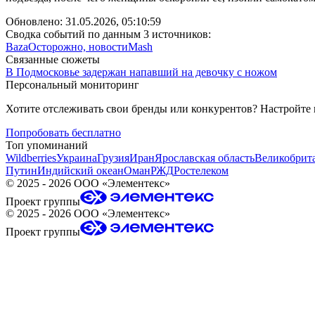
Обновлено:
31.05.2026, 05:10:59
Сводка событий по данным 3 источников:
Baza
Осторожно, новости
Mash
Связанные сюжеты
В Подмосковье задержан напавший на девочку с ножом
Персональный мониторинг
Хотите отслеживать свои бренды или конкурентов? Настройте
Попробовать бесплатно
Топ упоминаний
Wildberries
Украина
Грузия
Иран
Ярославская область
Великобрит
Путин
Индийский океан
Оман
РЖД
Ростелеком
©
2025 - 2026
ООО «Элементекс»
Проект группы
©
2025 - 2026
ООО «Элементекс»
Проект группы