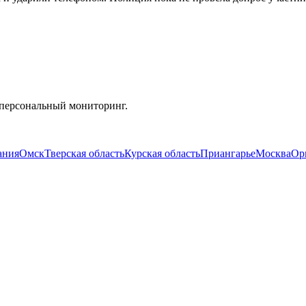
 персональный мониторинг.
ания
Омск
Тверская область
Курская область
Приангарье
Москва
Ор