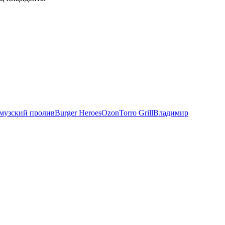
музский пролив
Burger Heroes
Ozon
Torro Grill
Владимир