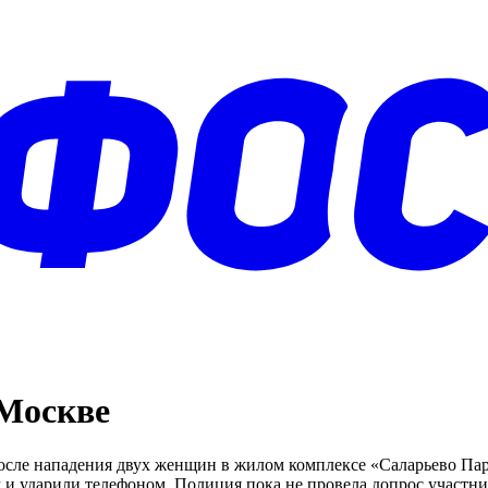
 Москве
после нападения двух женщин в жилом комплексе «Саларьево Пар
м и ударили телефоном. Полиция пока не провела допрос участн