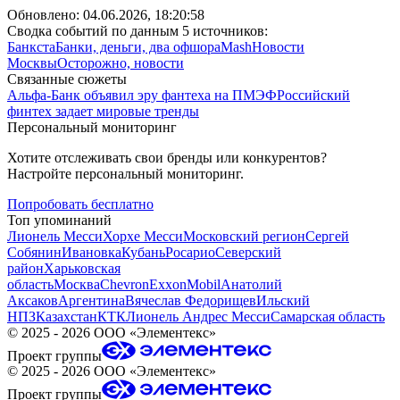
Обновлено:
04.06.2026, 18:20:58
Сводка событий по данным 5 источников:
Банкста
Банки, деньги, два офшора
Mash
Новости
Москвы
Осторожно, новости
Связанные сюжеты
Альфа-Банк объявил эру фантеха на ПМЭФ
Российский
финтех задает мировые тренды
Персональный мониторинг
Хотите отслеживать свои бренды или конкурентов?
Настройте персональный мониторинг.
Попробовать бесплатно
Топ упоминаний
Лионель Месси
Хорхе Месси
Московский регион
Сергей
Собянин
Ивановка
Кубань
Росарио
Северский
район
Харьковская
область
Москва
Chevron
ExxonMobil
Анатолий
Аксаков
Аргентина
Вячеслав Федорищев
Ильский
НПЗ
Казахстан
КТК
Лионель Андрес Месси
Самарская область
©
2025 - 2026
ООО «Элементекс»
Проект группы
©
2025 - 2026
ООО «Элементекс»
Проект группы