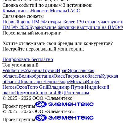
Сводка событий по данным 3 источников:
Коммерсантъ
Новости Москвы
ТАСС
Связанные сюжеты
Первый день ПМЭФ открыт
Более 130 стран участвуют в
ПМЭФ-2026
Бурановские бабушки выступили на ПМЭФ
Персональный мониторинг
Хотите отслеживать свои бренды или конкурентов?
Настройте персональный мониторинг.
Попробовать бесплатно
Топ упоминаний
Wildberries
Украина
Грузия
Иран
Ярославская
область
Великобритания
Омск
Тверская область
Курская
область
Приангарье
Черное море
Москва
Burger
Heroes
Ozon
Torro Grill
Владимир Путин
Индийский
океан
Ормузский пролив
РЖД
Ростелеком
©
2025 - 2026
ООО «Элементекс»
Проект группы
©
2025 - 2026
ООО «Элементекс»
Проект группы