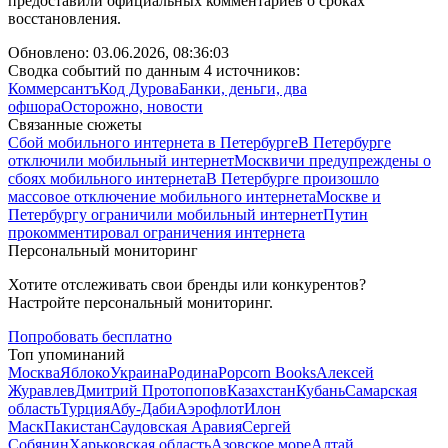
предоставили официальных комментариев о сроках
восстановления.
Обновлено:
03.06.2026, 08:36:03
Сводка событий по данным 4 источников:
Коммерсантъ
Код Дурова
Банки, деньги, два
офшора
Осторожно, новости
Связанные сюжеты
Сбой мобильного интернета в Петербурге
В Петербурге
отключили мобильный интернет
Москвичи предупреждены о
сбоях мобильного интернета
В Петербурге произошло
массовое отключение мобильного интернета
Москве и
Петербургу ограничили мобильный интернет
Путин
прокомментировал ограничения интернета
Персональный мониторинг
Хотите отслеживать свои бренды или конкурентов?
Настройте персональный мониторинг.
Попробовать бесплатно
Топ упоминаний
Москва
Яблоко
Украина
Родина
Popcorn Books
Алексей
Журавлев
Дмитрий Протопопов
Казахстан
Кубань
Самарская
область
Турция
Абу-Даби
Аэрофлот
Илон
Маск
Пакистан
Саудовская Аравия
Сергей
Собянин
Харьковская область
Азовское море
Алтай