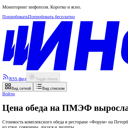
Мониторинг инфополя. Коротко и ясно.
Попробовать
Попробовать бесплатно
RSS фид
Toggle theme
Вид сеткой
Вид списком
Войти
Цена обеда на ПМЭФ выросла 
Стоимость комплексного обеда в ресторане «Форум» на Пете
из утки, говядины, лосося и десерты.