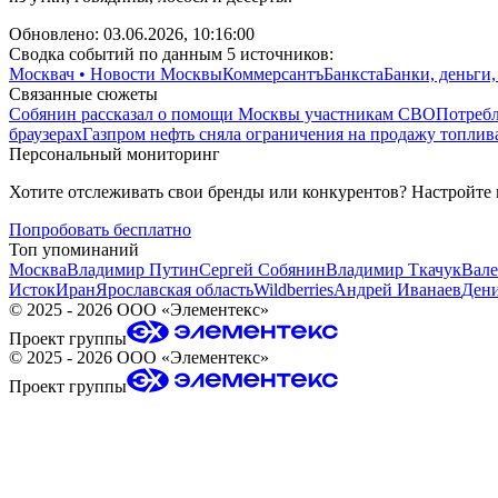
Обновлено:
03.06.2026, 10:16:00
Сводка событий по данным 5 источников:
Москвач • Новости Москвы
Коммерсантъ
Банкста
Банки, деньги
Связанные сюжеты
Собянин рассказал о помощи Москвы участникам СВО
Потребл
браузерах
Газпром нефть сняла ограничения на продажу топлива
Персональный мониторинг
Хотите отслеживать свои бренды или конкурентов? Настройте
Попробовать бесплатно
Топ упоминаний
Москва
Владимир Путин
Сергей Собянин
Владимир Ткачук
Вале
Исток
Иран
Ярославская область
Wildberries
Андрей Иванаев
Ден
©
2025 - 2026
ООО «Элементекс»
Проект группы
©
2025 - 2026
ООО «Элементекс»
Проект группы