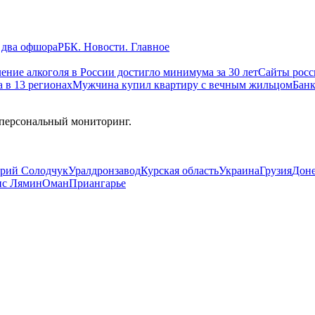
, два офшора
РБК. Новости. Главное
ение алкоголя в России достигло минимума за 30 лет
Сайты росс
 в 13 регионах
Мужчина купил квартиру с вечным жильцом
Банк
 персональный мониторинг.
рий Солодчук
Уралдронзавод
Курская область
Украина
Грузия
Дон
ис Лямин
Оман
Приангарье