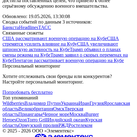
достигла поставленных целей, что привело к более
серьёзному обсуждению военного вмешательства.
Обновлено:
19.05.2026, 13:30:08
Сводка событий по данным 3 источников:
Банкста
Headlines
ТАСС
Связанные сюжеты
США рассматривают военную операцию на Кубе
США
стремятся усилить влияние на Кубу
США увеличивают
шпионскую активность на Кубе
Трамп объявил о планах
смены режима на Кубе
Трамп заявил о скорых переменах на
Кубе
Пентагон рассматривает военную операцию на Кубе
Персональный мониторинг
Хотите отслеживать свои бренды или конкурентов?
Настройте персональный мониторинг.
Попробовать бесплатно
Топ упоминаний
Wildberries
Владимир Путин
Украина
Иран
Грузия
Ярославская
область
Великобритания
Омск
Тверская
область
Приангарье
Черное море
Москва
Burger
Heroes
Ozon
Torro Grill
Индийский океан
Курская
область
Ормузский пролив
РЖД
Ростелеком
©
2025 - 2026
ООО «Элементекс»