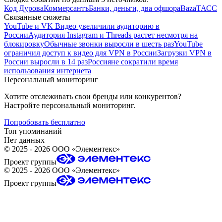
Код Дурова
Коммерсантъ
Банки, деньги, два офшора
Baza
ТАСС
Связанные сюжеты
YouTube и VK Видео увеличили аудиторию в
России
Аудитория Instagram и Threads растет несмотря на
блокировку
Обычные звонки выросли в шесть раз
YouTube
ограничил доступ к видео для VPN в России
Загрузки VPN в
России выросли в 14 раз
Россияне сократили время
использования интернета
Персональный мониторинг
Хотите отслеживать свои бренды или конкурентов?
Настройте персональный мониторинг.
Попробовать бесплатно
Топ упоминаний
Нет данных
©
2025 - 2026
ООО «Элементекс»
Проект группы
©
2025 - 2026
ООО «Элементекс»
Проект группы