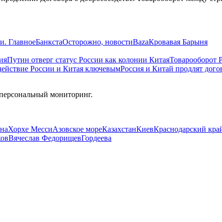
и. Главное
Банкста
Осторожно, новости
Baza
Кровавая Барыня
ия
Путин отверг статус России как колонии Китая
Товарооборот 
действие России и Китая ключевым
Россия и Китай продлят дого
 персональный мониторинг.
на
Хорхе Месси
Азовское море
Казахстан
Киев
Краснодарский кра
ков
Вячеслав Федорищев
Гордеева