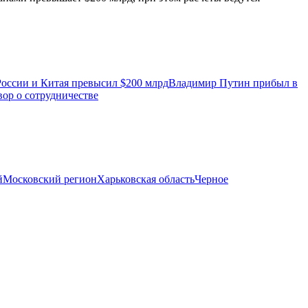
России и Китая превысил $200 млрд
Владимир Путин прибыл в
вор о сотрудничестве
й
Московский регион
Харьковская область
Черное