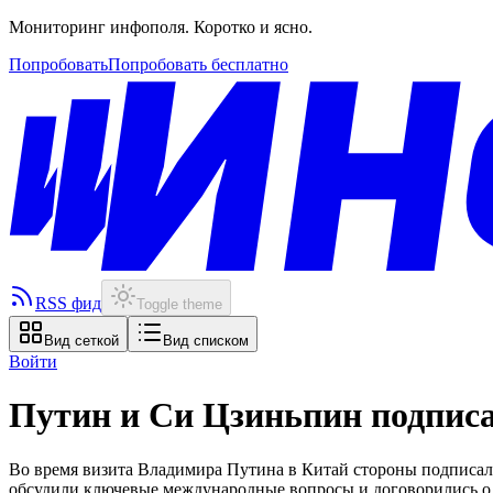
Мониторинг инфополя. Коротко и ясно.
Попробовать
Попробовать бесплатно
RSS фид
Toggle theme
Вид сеткой
Вид списком
Войти
Путин и Си Цзиньпин подписа
Во время визита Владимира Путина в Китай стороны подписал
обсудили ключевые международные вопросы и договорились о п