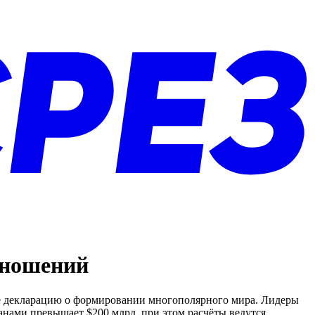
тношений
же декларацию о формировании многополярного мира. Лидеры
нами превышает $200 млрд, при этом расчёты ведутся