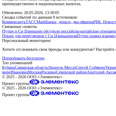
преимущественно в национальных валютах.
Обновлено:
20.05.2026, 13:30:05
Сводка событий по данным 9 источников:
Коммерсантъ
ТАСС
Mash
Банки, деньги, два офшора
РБК. Новост
Связанные сюжеты
Путин и Си Цзиньпин обсудили российско-китайские отношен
Пекин для переговоров с Си Цзиньпином
Путин назвал взаимо
Персональный мониторинг
Хотите отслеживать свои бренды или конкурентов? Настройте
Попробовать бесплатно
Топ упоминаний
Кубань
Самарская область
Лионель Месси
Сергей Собянин
Украи
море
Ивановка
Москва
Росарио
Северский район
Анатолий Акса
©
2025 - 2026
ООО «Элементекс»
Проект группы
©
2025 - 2026
ООО «Элементекс»
Проект группы