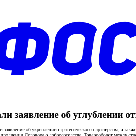
ли заявление об углублении о
и заявление об укреплении стратегического партнерства, а так
родлении Договора о добрососедстве. Товарооборот между стра