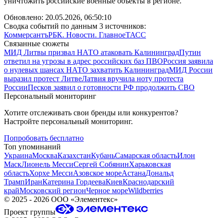
уничтожить российские военные объекты в регионе.
Обновлено:
20.05.2026, 06:50:10
Сводка событий по данным 3 источников:
Коммерсантъ
РБК. Новости. Главное
ТАСС
Связанные сюжеты
МИД Литвы призвал НАТО атаковать Калининград
Путин
ответил на угрозы в адрес российских баз ПВО
Россия заявила
о нулевых шансах НАТО захватить Калининград
МИД России
выразил протест Литве
Латвия вручила ноту протеста
России
Песков заявил о готовности РФ продолжить СВО
Персональный мониторинг
Хотите отслеживать свои бренды или конкурентов?
Настройте персональный мониторинг.
Попробовать бесплатно
Топ упоминаний
Украина
Москва
Казахстан
Кубань
Самарская область
Илон
Маск
Лионель Месси
Сергей Собянин
Харьковская
область
Хорхе Месси
Азовское море
Астана
Дональд
Трамп
Иран
Катерина Гордеева
Киев
Краснодарский
край
Московский регион
Черное море
Wildberries
©
2025 - 2026
ООО «Элементекс»
Проект группы