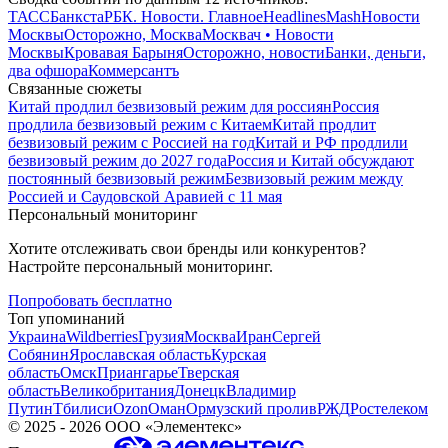
ТАСС
Банкста
РБК. Новости. Главное
Headlines
Mash
Новости
Москвы
Осторожно, Москва
Москвач • Новости
Москвы
Кровавая Барыня
Осторожно, новости
Банки, деньги,
два офшора
Коммерсантъ
Связанные сюжеты
Китай продлил безвизовый режим для россиян
Россия
продлила безвизовый режим с Китаем
Китай продлит
безвизовый режим с Россией на год
Китай и РФ продлили
безвизовый режим до 2027 года
Россия и Китай обсуждают
постоянный безвизовый режим
Безвизовый режим между
Россией и Саудовской Аравией с 11 мая
Персональный мониторинг
Хотите отслеживать свои бренды или конкурентов?
Настройте персональный мониторинг.
Попробовать бесплатно
Топ упоминаний
Украина
Wildberries
Грузия
Москва
Иран
Сергей
Собянин
Ярославская область
Курская
область
Омск
Приангарье
Тверская
область
Великобритания
Донецк
Владимир
Путин
Тбилиси
Ozon
Оман
Ормузский пролив
РЖД
Ростелеком
©
2025 - 2026
ООО «Элементекс»